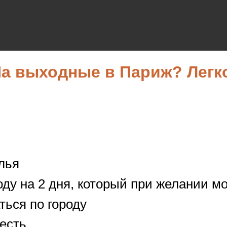
а выходные в Париж? Легк
лья
ду на 2 дня, который при желании мо
ться по городу
оесть