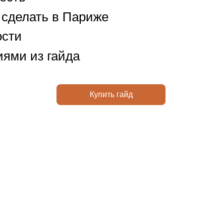
о сделать в Париже
ости
иями из гайда
Купить гайд